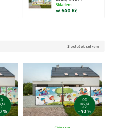
Skladem
640 Kč
od
3
položek celkem
OD
OD
0 Kč
800 Kč
AŽ
AŽ
0 %
–40 %
Skladem