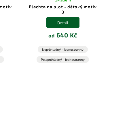
 motiv
Plachta na plot - dětský motiv
3
Detail
640 Kč
od
Neprůhledný - jednostranný
Poloprůhledný - jednostranný