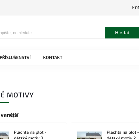
KO
Hledat
PŘÍSLUŠENSTVÍ
KONTAKT
É MOTIVY
vanější
Plachta na plot -
Plachta na plot -
dětský motiv 3
dětský motiv 2