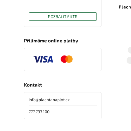
Plach
ROZBALIT FILTR
Přijímáme online platby
Kontakt
info
@
plachtanaplot.cz
777 797 100