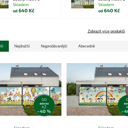
Skladem
Skladem
640 Kč
640 Kč
od
od
Zobrazit více produktů
jší
Nejdražší
Nejprodávanější
Abecedně
OD
800 Kč
80
AŽ
–40 %
–4
Skladem
Skladem