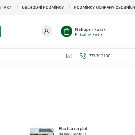
NTAKT
OBCHODNÍ PODMÍNKY
PODMÍNKY OCHRANY OSOBNÍCH
Nákupní košík
Prázdný košík
777 797 100
Plachta na plot -
dětský motiv 1