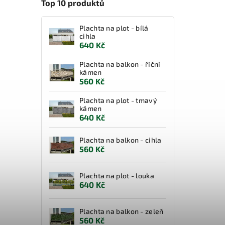
Top 10 produktů
Plachta na plot - bílá
cihla
640 Kč
Plachta na balkon - říční
kámen
560 Kč
Plachta na plot - tmavý
kámen
640 Kč
Plachta na balkon - cihla
560 Kč
Plachta na plot - louka
640 Kč
Plachta na balkon - zeleň
560 Kč