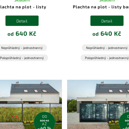
lachta na plot - listy
Plachta na plot - listy 
Detail
Detail
640 Kč
640 Kč
od
od
Neprůhledný - jednostranný
Neprůhledný - jednostranný
Poloprůhledný - jednostranný
Poloprůhledný - jednostranný
OD
800 Kč
80
AŽ
–40 %
–4