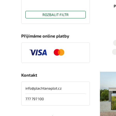
P
ROZBALIT FILTR
Přijímáme online platby
Kontakt
info
@
plachtanaplot.cz
777 797 100