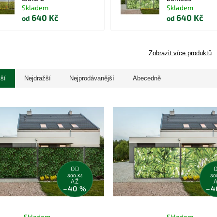
Skladem
Skladem
640 Kč
640 Kč
od
od
Zobrazit více produktů
jší
Nejdražší
Nejprodávanější
Abecedně
OD
800 Kč
80
AŽ
–40 %
–4
Skladem
Skladem