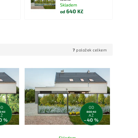
Skladem
640 Kč
od
7
položek celkem
OD
OD
0 Kč
800 Kč
AŽ
AŽ
0 %
–40 %
Skladem