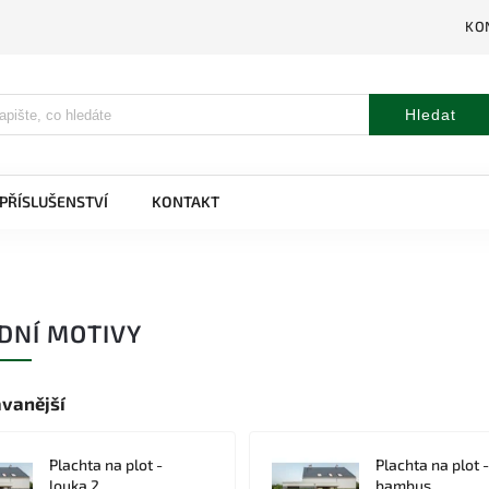
KO
Hledat
PŘÍSLUŠENSTVÍ
KONTAKT
DNÍ MOTIVY
vanější
Plachta na plot -
Plachta na plot -
louka 2
bambus