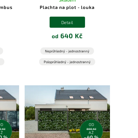
bambus
Plachta na plot - louka
Detail
640 Kč
od
Neprůhledný - jednostranný
Poloprůhledný - jednostranný
OD
OD
0 Kč
800 Kč
AŽ
AŽ
0 %
–40 %