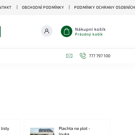
NTAKT
OBCHODNÍ PODMÍNKY
PODMÍNKY OCHRANY OSOBNÍCH
Nákupní košík
Prázdný košík
777 797 100
 listy
Plachta na plot -
louka