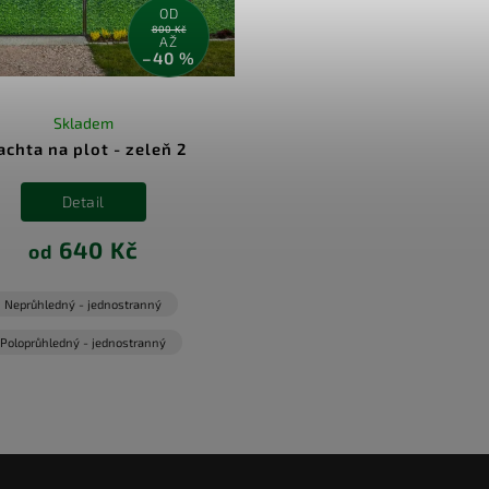
OD
800 Kč
AŽ
–40 %
Skladem
achta na plot - zeleň 2
Detail
640 Kč
od
Neprůhledný - jednostranný
Poloprůhledný - jednostranný