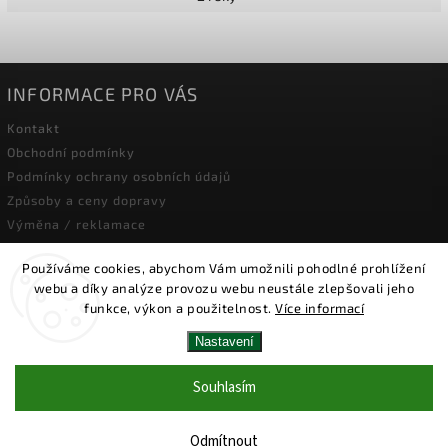
INFORMACE PRO VÁS
Kontakt
Obchodní podmínky
Podmínky ochrany osobních údajů
Způsoby a ceny dopravy
Výměna / reklamace
Používáme cookies, abychom Vám umožnili pohodlné prohlížení
FACEBOOK
webu a díky analýze provozu webu neustále zlepšovali jeho
funkce, výkon a použitelnost.
Více informací
Nastavení
Copyright 2026
Plachta Na Plot
. Všechna práva vyhrazena.
Souhlasím
Vytvořil
Shoptet
| Design
Shoptak.cz.
Odmítnout