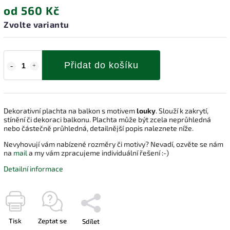
od
560 Kč
Zvolte variantu
Přidat do košíku
Dekorativní plachta na balkon s motivem
louky
. Slouží k zakrytí,
stínění či dekoraci balkonu. Plachta může být zcela neprůhledná
nebo částečně průhledná, detailnější popis naleznete níže.
Nevyhovují vám nabízené rozměry či motivy? Nevadí, ozvěte se nám
na
mail
a my vám zpracujeme individuální řešení :-)
Detailní informace
Tisk
Zeptat se
Sdílet