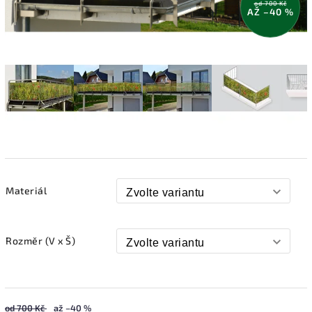
od 700 Kč
AŽ –40 %
Materiál
Rozměr (V x Š)
od 700 Kč
až –40 %