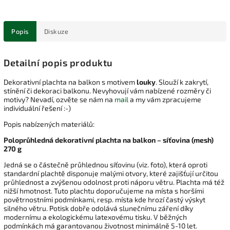
Popis
Diskuze
Detailní popis produktu
Dekorativní plachta na balkon s motivem
louky
. Slouží k zakrytí,
stínění či dekoraci balkonu. Nevyhovují vám nabízené rozměry či
motivy? Nevadí, ozvěte se nám na
mail
a my vám zpracujeme
individuální řešení :-)
Popis nabízených materiálů:
Poloprůhledná dekorativní plachta na balkon – síťovina (mesh)
270 g
Jedná se o částečně průhlednou síťovinu (viz. foto), která oproti
standardní plachtě disponuje malými otvory, které zajišťují určitou
průhlednost a zvýšenou odolnost proti náporu větru. Plachta má též
nižší hmotnost. Tuto plachtu doporučujeme na místa s horšími
povětrnostními podmínkami, resp. místa kde hrozí častý výskyt
silného větru. Potisk dobře odolává slunečnímu záření díky
modernímu a ekologickému latexovému tisku.
V běžných
podmínkách má garantovanou životnost minimálně 5-10 let.