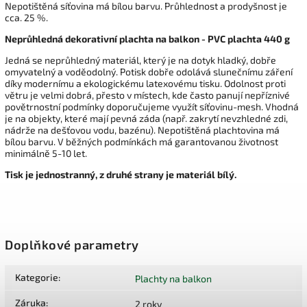
Nepotištěná síťovina má bílou barvu. Průhlednost a prodyšnost je
cca. 25 %.
Neprůhledná dekorativní plachta na balkon - PVC plachta 440 g
Jedná se neprůhledný materiál, který je na dotyk hladký, dobře
omyvatelný a voděodolný. Potisk dobře odolává slunečnímu záření
díky modernímu a ekologickému latexovému tisku. Odolnost proti
větru je velmi dobrá, přesto v místech, kde často panují nepříznivé
povětrnostní podmínky doporučujeme využít síťovinu-mesh. Vhodná
je na objekty, které mají pevná záda (např. zakrytí nevzhledné zdi,
nádrže na dešťovou vodu, bazénu). Nepotištěná plachtovina má
bílou barvu. V běžných podmínkách má garantovanou životnost
minimálně 5-10 let.
Tisk je jednostranný, z druhé strany je materiál bílý.
Doplňkové parametry
Kategorie
:
Plachty na balkon
Záruka
:
2 roky